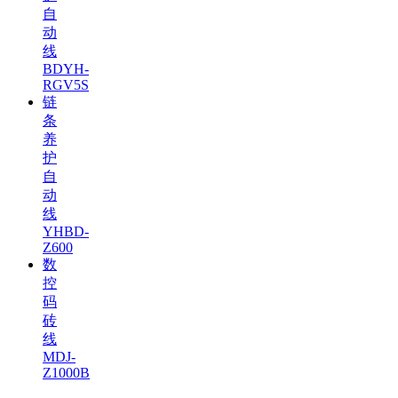
自
动
线
BDYH-
RGV5S
链
条
养
护
自
动
线
YHBD-
Z600
数
控
码
砖
线
MDJ-
Z1000B