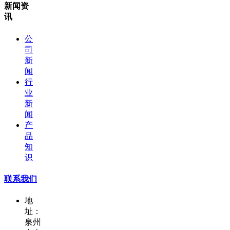
新闻资
讯
公
司
新
闻
行
业
新
闻
产
品
知
识
联系我们
地
址：
泉州