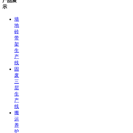
产品展
示
墙
地
砖
带
架
生
产
线
固
废
三
层
生
产
线
搬
运
养
护