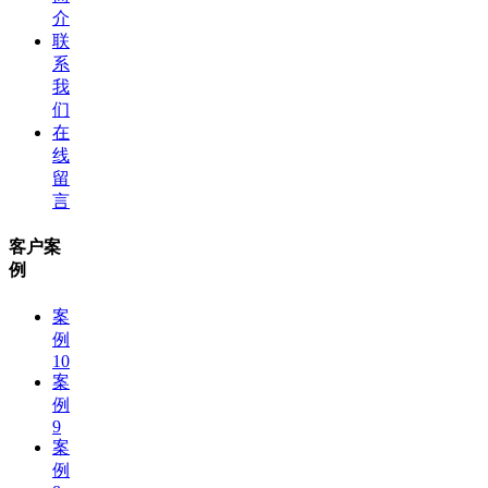
介
联
系
我
们
在
线
留
言
客户案
例
案
例
10
案
例
9
案
例