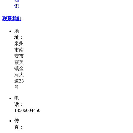
识
联系我们
地
址：
泉州
市南
安市
霞美
镇金
河大
道33
号
电
话：
13506004450
传
真：