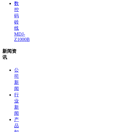
数
控
码
砖
线
MDJ-
Z1000B
新闻资
讯
公
司
新
闻
行
业
新
闻
产
品
知