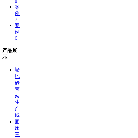
8
案
例
7
案
例
6
产品展
示
墙
地
砖
带
架
生
产
线
固
废
三