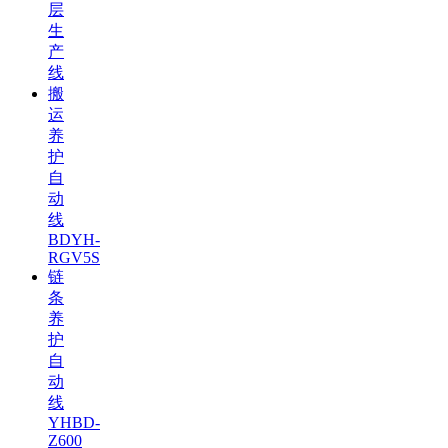
层
生
产
线
搬
运
养
护
自
动
线
BDYH-
RGV5S
链
条
养
护
自
动
线
YHBD-
Z600